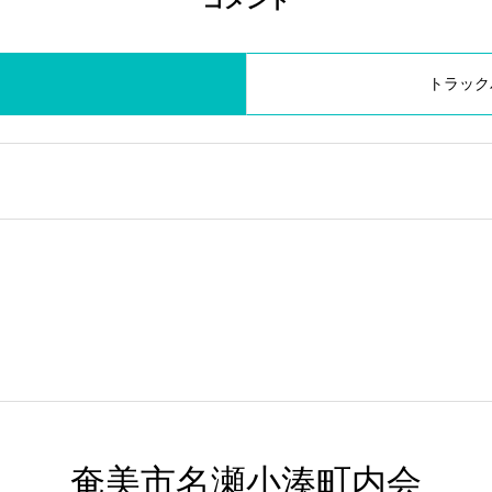
コメント
トラック
奄美市名瀬小湊町内会