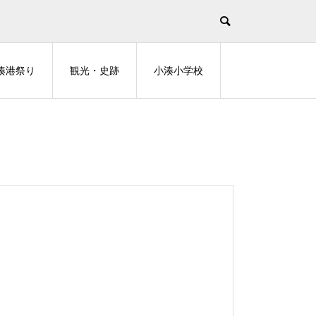
湊港祭り
観光・史跡
小湊小学校