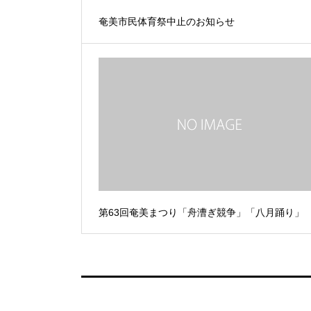
奄美市民体育祭中止のお知らせ
第63回奄美まつり「舟漕ぎ競争」「八月踊り」