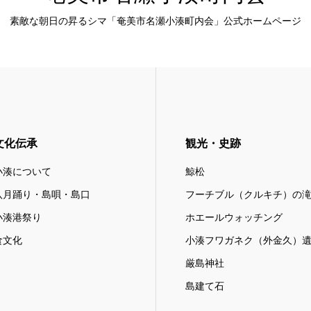
素敵な朝日の昇るシマ「奄美市名瀬小湊町内会」公式ホームページ
文化伝承
観光・史跡
小湊について
鯨松
八月踊り・島唄・島口
フーチブル（クルキチ）の
小湊港祭り
ホエールウォッチング
食文化
小湊フワガネク（外金久）
厳島神社
島建て石