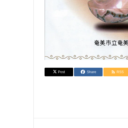
Post
Share
RSS