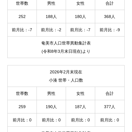
世帯数
男性
女性
合計
252
188人
180人
368人
前月比：-7
前月比：-2
前月比：-7
前月比：-9
奄美市人口世帯異動集計表
(令和8年3月末日現在)より
2026年2月末現在
小湊 世帯・人口数
世帯数
男性
女性
合計
259
190人
187人
377人
前月比：0
前月比：0
前月比：0
前月比：0