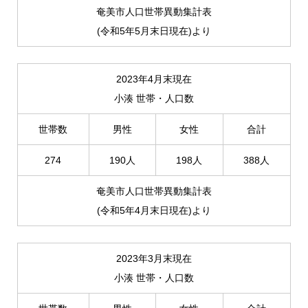
奄美市人口世帯異動集計表
(令和5年5月末日現在)より
2023年4月末現在
小湊 世帯・人口数
世帯数
男性
女性
合計
274
190人
198人
388人
奄美市人口世帯異動集計表
(令和5年4月末日現在)より
2023年3月末現在
小湊 世帯・人口数