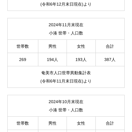
(令和6年12月末日現在)より
2024年11月末現在
小湊 世帯・人口数
世帯数
男性
女性
合計
269
194人
193人
387人
奄美市人口世帯異動集計表
(令和6年11月末日現在)より
2024年10月末現在
小湊 世帯・人口数
世帯数
男性
女性
合計