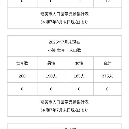
0
0
+2
+2
奄美市人口世帯異動集計表
(令和7年8月末日現在)より
2025年7月末現在
小湊 世帯・人口数
世帯数
男性
女性
合計
260
190人
185人
375人
0
0
0
0
奄美市人口世帯異動集計表
(令和7年7月末日現在)より