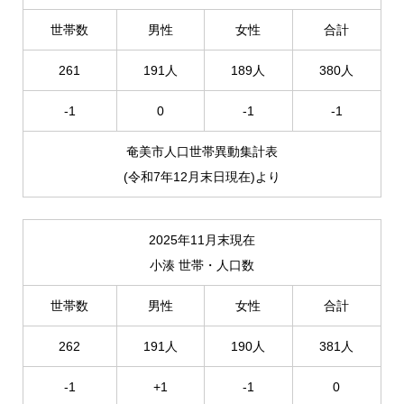
世帯数
男性
女性
合計
261
191人
189人
380人
-1
0
-1
-1
奄美市人口世帯異動集計表
(令和7年12月末日現在)より
2025年11月末現在
小湊 世帯・人口数
世帯数
男性
女性
合計
262
191人
190人
381人
-1
+1
-1
0