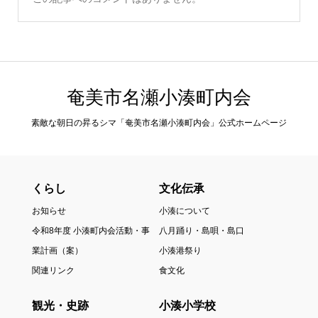
奄美市名瀬小湊町内会
素敵な朝日の昇るシマ「奄美市名瀬小湊町内会」公式ホームページ
くらし
文化伝承
お知らせ
小湊について
令和8年度 小湊町内会活動・事
八月踊り・島唄・島口
業計画（案）
小湊港祭り
関連リンク
食文化
観光・史跡
小湊小学校