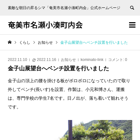
素敵な朝日の昇るシマ「奄美市名瀬小湊町内会」公式ホームページ
奄美市名瀬小湊町内会


くらし
お知らせ
金子山展望台へベンチ設置を行いました
2022.11.10
2022.11.16
お知らせ
kominato-link
コメント:
0
金子山展望台へベンチ設置を行いました
金子山の頂上の腰を掛ける板がボロボロになっていたので取り
外してベンチ(長いす)を設置、作製は、小元和博さん、運搬
は、専門学校の学生7名です。日ノ出が、落ち着いて観れそう
です。