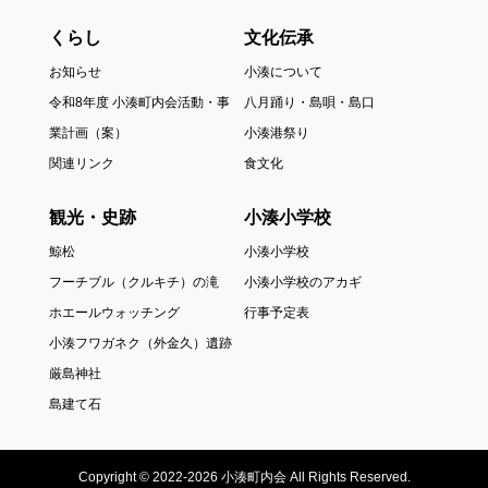
くらし
文化伝承
お知らせ
小湊について
令和8年度 小湊町内会活動・事
八月踊り・島唄・島口
業計画（案）
小湊港祭り
関連リンク
食文化
観光・史跡
小湊小学校
鯨松
小湊小学校
フーチブル（クルキチ）の滝
小湊小学校のアカギ
ホエールウォッチング
行事予定表
小湊フワガネク（外金久）遺跡
厳島神社
島建て石
Copyright © 2022-2026 小湊町内会 All Rights Reserved.