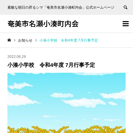
素敵な朝日の昇るシマ「奄美市名瀬小湊町内会」公式ホームページ
奄美市名瀬小湊町内会


お知らせ
小湊小学校 令和4年度 7月行事予定
2022.06.29
小湊小学校 令和4年度 7月行事予定