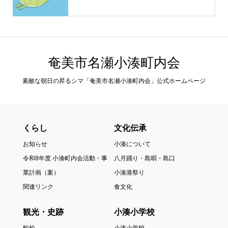
奄美市名瀬小湊町内会
素敵な朝日の昇るシマ「奄美市名瀬小湊町内会」公式ホームページ
くらし
文化伝承
お知らせ
小湊について
令和8年度 小湊町内会活動・事
八月踊り・島唄・島口
業計画（案）
小湊港祭り
関連リンク
食文化
観光・史跡
小湊小学校
鯨松
小湊小学校