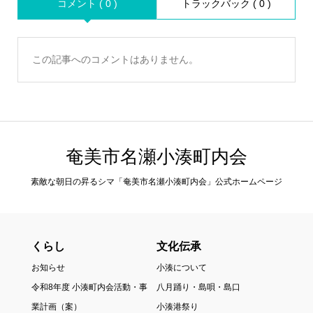
コメント ( 0 )
トラックバック ( 0 )
この記事へのコメントはありません。
奄美市名瀬小湊町内会
素敵な朝日の昇るシマ「奄美市名瀬小湊町内会」公式ホームページ
くらし
文化伝承
お知らせ
小湊について
令和8年度 小湊町内会活動・事
八月踊り・島唄・島口
業計画（案）
小湊港祭り