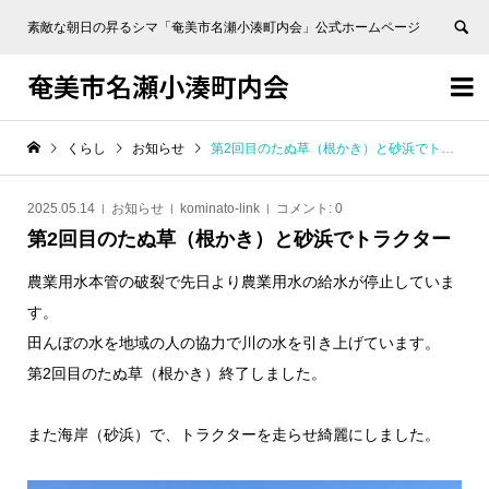
素敵な朝日の昇るシマ「奄美市名瀬小湊町内会」公式ホームページ
奄美市名瀬小湊町内会


くらし
お知らせ
第2回目のたぬ草（根かき）と砂浜でトラクター
2025.05.14
お知らせ
kominato-link
コメント:
0
第2回目のたぬ草（根かき）と砂浜でトラクター
農業用水本管の破裂で先日より農業用水の給水が停止していま
す。
田んぼの水を地域の人の協力で川の水を引き上げています。
第2回目のたぬ草（根かき）終了しました。
また海岸（砂浜）で、トラクターを走らせ綺麗にしました。