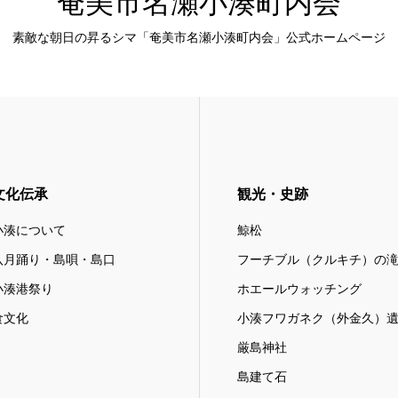
奄美市名瀬小湊町内会
素敵な朝日の昇るシマ「奄美市名瀬小湊町内会」公式ホームページ
文化伝承
観光・史跡
小湊について
鯨松
八月踊り・島唄・島口
フーチブル（クルキチ）の
小湊港祭り
ホエールウォッチング
食文化
小湊フワガネク（外金久）
厳島神社
島建て石