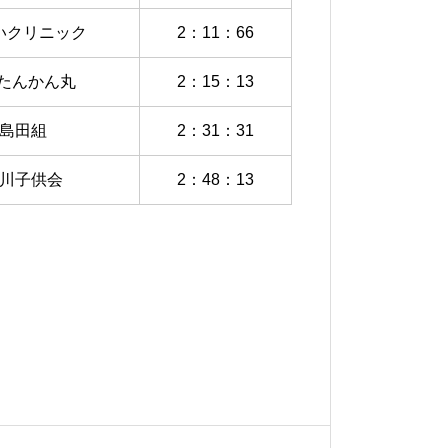
いクリニック
2：11：66
7たんかん丸
2：15：13
島田組
2：31：31
川子供会
2：48：13