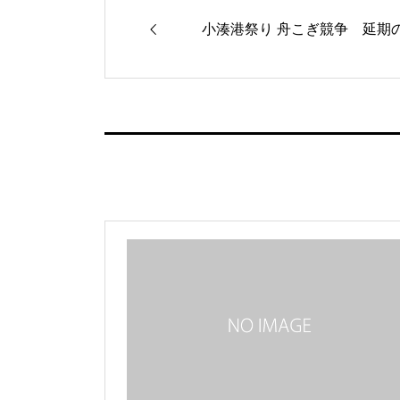
小湊港祭り 舟こぎ競争 延期